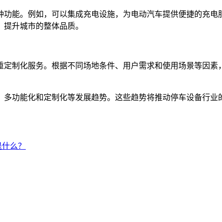
种功能。例如，可以集成充电设施，为电动汽车提供便捷的充电
，提升城市的整体品质。
重定制化服务。根据不同场地条件、用户需求和使用场景等因素
、多功能化和定制化等发展趋势。这些趋势将推动停车设备行业
是什么？