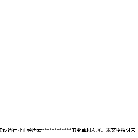
业正经历着************的变革和发展。本文将探讨未