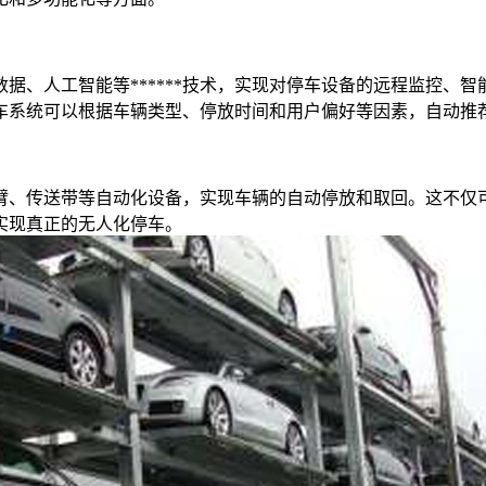
据、人工智能等******技术，实现对停车设备的远程监控、
系统可以根据车辆类型、停放时间和用户偏好等因素，自动推荐
、传送带等自动化设备，实现车辆的自动停放和取回。这不仅可以
实现真正的无人化停车。