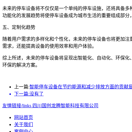
未来的停车设备将不仅仅是一个单纯的停车设施，还将具备多
功能化的发展趋势将使停车设备成为城市生活的重要组成部分
五、定制化趋势
随着用户需求的多样化和个性化，未来的停车设备也将更加注
需求，还能提高设备的使用效率和用户体验。
综上所述，未来的停车设备将呈现出智能化、自动化、环保化
环保的解决方案。
上一篇:
智能停车设备在节约能源和减少排放方面的贡献
下一篇:没有了
友情链接/links
四川国创龙腾智能科技有限公司
网站首页
关于我们
案例中心