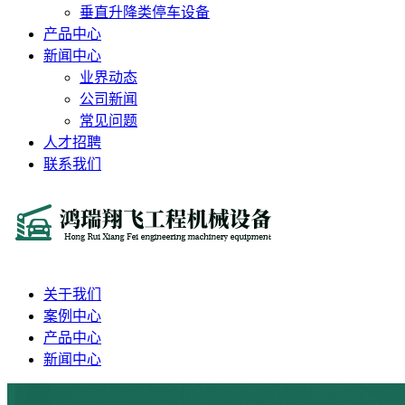
垂直升降类停车设备
产品中心
新闻中心
业界动态
公司新闻
常见问题
人才招聘
联系我们
关于我们
案例中心
产品中心
新闻中心