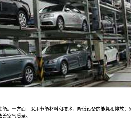
性能。一方面，采用节能材料和技术，降低设备的能耗和排放；
改善空气质量。